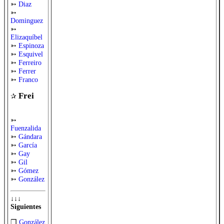
➳
Diaz
➳
Dominguez
➳
Elizaquíbel
➳
Espinoza
➳
Esquivel
➳
Ferreiro
➳
Ferrer
➳
Franco
Frei
✰
➳
Fuenzalida
➳
Gándara
➳
García
➳
Gay
➳
Gil
➳
Gómez
➳
González
↓↓↓
Siguientes
❒
González