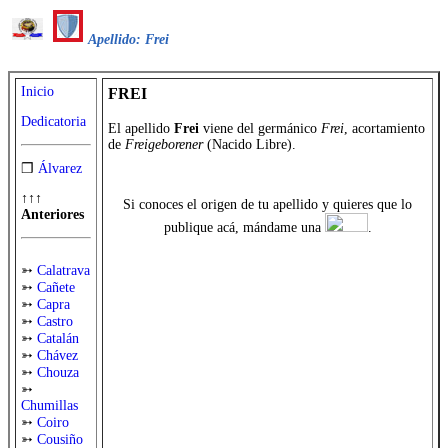
Apellido: Frei
Inicio
FREI
Dedicatoria
El apellido
Frei
viene del germánico
Frei
, acortamiento
de
Freigeborener
(Nacido Libre).
❒
Álvarez
↑↑↑
Si conoces el origen de tu apellido y quieres que lo
Anteriores
publique acá, mándame una
.
➳
Calatrava
➳
Cañete
➳
Capra
➳
Castro
➳
Catalán
➳
Chávez
➳
Chouza
➳
Chumillas
➳
Coiro
➳
Cousiño