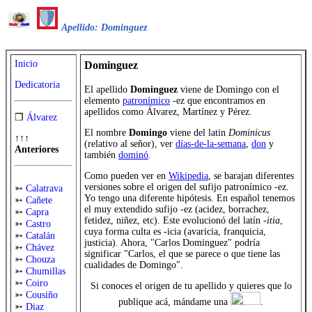
Apellido: Dominguez
Inicio
Dominguez
Dedicatoria
El apellido
Dominguez
viene de Domingo con el
elemento
patronímico
-ez que encontramos en
apellidos como Álvarez, Martínez y Pérez.
❒
Álvarez
El nombre
Domingo
viene del latin
Dominicus
↑↑↑
(relativo al señor), ver
días-de-la-semana
,
don
y
Anteriores
también
dominó
.
Como pueden ver en
Wikipedia
, se barajan diferentes
versiones sobre el origen del sufijo patronímico -ez.
➳
Calatrava
Yo tengo una diferente hipótesis. En español tenemos
➳
Cañete
el muy extendido sufijo -ez (acidez, borrachez,
➳
Capra
fetidez, niñez, etc). Este evolucionó del latín -
itia
,
➳
Castro
cuya forma culta es -icia (avaricia, franquicia,
➳
Catalán
justicia). Ahora, "Carlos Dominguez" podría
➳
Chávez
significar "Carlos, el que se parece o que tiene las
➳
Chouza
cualidades de Domingo".
➳
Chumillas
➳
Coiro
Si conoces el origen de tu apellido y quieres que lo
➳
Cousiño
publique acá, mándame una
.
➳
Diaz