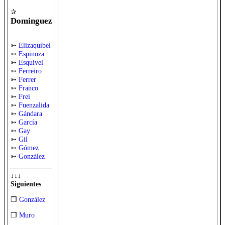
✰
Dominguez
➳
Elizaquíbel
➳
Espinoza
➳
Esquivel
➳
Ferreiro
➳
Ferrer
➳
Franco
➳
Frei
➳
Fuenzalida
➳
Gándara
➳
García
➳
Gay
➳
Gil
➳
Gómez
➳
González
↓↓↓
Siguientes
❒
González
❒
Muro