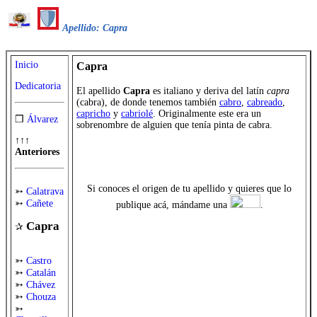
Apellido: Capra
Inicio
Capra
Dedicatoria
El apellido
Capra
es italiano y deriva del latín
capra
(cabra), de donde tenemos también
cabro
,
cabreado
,
capricho
y
cabriolé
. Originalmente este era un
❒
Álvarez
sobrenombre de alguien que tenía pinta de cabra.
↑↑↑
Anteriores
Si conoces el origen de tu apellido y quieres que lo
➳
Calatrava
➳
Cañete
publique acá, mándame una
.
Capra
✰
➳
Castro
➳
Catalán
➳
Chávez
➳
Chouza
➳