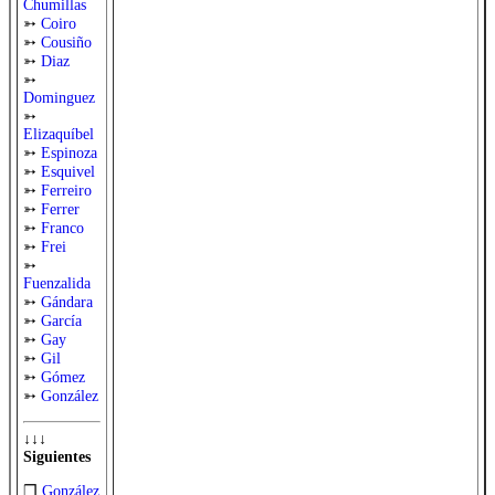
Chumillas
➳
Coiro
➳
Cousiño
➳
Diaz
➳
Dominguez
➳
Elizaquíbel
➳
Espinoza
➳
Esquivel
➳
Ferreiro
➳
Ferrer
➳
Franco
➳
Frei
➳
Fuenzalida
➳
Gándara
➳
García
➳
Gay
➳
Gil
➳
Gómez
➳
González
↓↓↓
Siguientes
❒
González