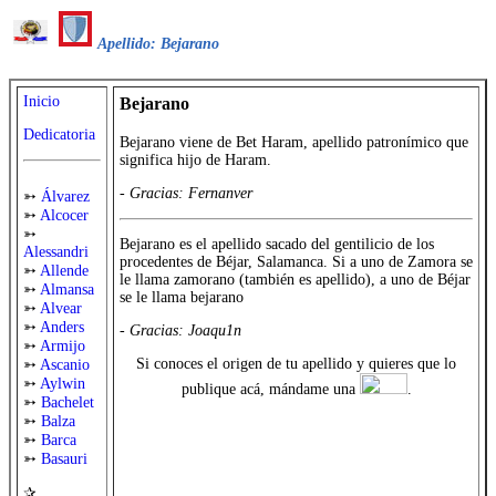
Apellido: Bejarano
Inicio
Bejarano
Dedicatoria
Bejarano viene de Bet Haram, apellido patronímico que
significa hijo de Haram.
-
Gracias: Fernanver
➳
Álvarez
➳
Alcocer
➳
Bejarano es el apellido sacado del gentilicio de los
Alessandri
procedentes de Béjar, Salamanca. Si a uno de Zamora se
➳
Allende
le llama zamorano (también es apellido), a uno de Béjar
➳
Almansa
se le llama bejarano
➳
Alvear
➳
Anders
-
Gracias: Joaqu1n
➳
Armijo
Si conoces el origen de tu apellido y quieres que lo
➳
Ascanio
➳
Aylwin
publique acá, mándame una
.
➳
Bachelet
➳
Balza
➳
Barca
➳
Basauri
✰