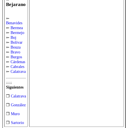
Bejarano
➳
Benavides
➳
Bermea
➳
Bermejo
➳
Boj
➳
Bolivar
➳
Bouza
➳
Bravo
➳
Burgos
➳
Cárdenas
➳
Cabrales
➳
Calatrava
↓↓↓
Siguientes
❒
Calatrava
❒
González
❒
Muro
❒
Sartorio