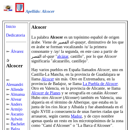
Apellido: Alcocer
Inicio
Alcocer
Dedicatoria
La palabra
Alcocer
es un topónimo español de origen
árabe. Viene de القصير
al-quṣayr
, diminutivo de los que
en árabe se forman vocalizando /u/ la primera
consonante y /ay/ la segunda, en este caso a partir de
➳
Álvarez
القصر
al-qaṣr
"
alcázar
, castillo", por lo que
Alcocer
✰
significaría "alcazarillo, castillejo".
Alcocer
Hay varios pueblos en España llamados
Alcocer
, uno en
Castilla-La Mancha, en la provincia de Guadalajara se
llama
Alcocer
sin más. Otro en Extremadura, en la
➳
provincia de Badajoz, se llama
La Puebla de
Alcocer
.
Alessandri
Otro en Valencia, en la provincia de Alicante, se llama
➳
Allende
Alcocer
de Planes
y se ortografía en catalán
Alcosser
.
➳
Almansa
Hubo otro
Alcocer
(
Alcosser
) también en Valencia, una
➳
Alvear
alquería en el término de Alberique, que estaba en la
➳
Anders
junta de los ríos Júcar y Albaida y fue abandonada en el
➳
Armijo
siglo XVIII a consecuencia de unas fuertes riadas que la
➳
Ascanio
arrasaron, según cuenta
Madoz
, y de cuyo nombre
➳
Aylwin
apenas queda un resto en los microtopónimos de la zona
➳
Bachelet
como "Camí d'Alcosser" o "La Barca d'Alcosser".
➳
Balza