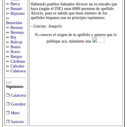
➳
Barca
Habiendo pueblos llamados Alcocer no es extraño que
haya (según el INE) unas 6000 personas de apellido
➳
Basauri
Alcocer, pues es sabido que buen número de los
➳
Bejarano
apellidos hispanos son en principio topónimos.
➳
Benavides
- Gracias: Joaqu1n
➳
Bermea
➳
Bermejo
Si conoces el origen de tu apellido y quieres que lo
➳
Boj
publique acá, mándame una
.
➳
Bolivar
➳
Bouza
➳
Bravo
➳
Burgos
➳
Cárdenas
➳
Cabrales
➳
Calatrava
↓↓↓
Siguientes
❒
Calatrava
❒
González
❒
Muro
❒
Sartorio