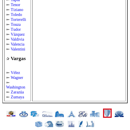
➳
Tenor
➳
Tiziano
➳
Toledo
➳
Torterelli
➳
Touza
➳
Tudor
➳
Vázquez
➳
Valdivia
➳
Valencia
➳
Valentini
Vargas
✰
➳
Vélez
➳
Wagner
➳
Washington
➳
Zarazúa
➳
Zumaya