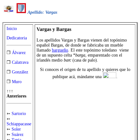
Apellido: Vargas
Inicio
Vargas y Bargas
Dedicatoria
Los apellidos Vargas y Bargas vienen del topónimo
español Bargas, de donde se fabricaba un mueble
llamado
bargueño
. El este topónimo toledano viene
❒
Álvarez
de un supuesto celta *
barga
, emparentado con el
irlandés medio
barc
(casa de palo).
❒
Calatrava
Si conoces el origen de tu apellido y quieres que lo
❒
González
publique acá, mándame una
.
❒
Muro
↑↑↑
Anteriores
➳
Sartorio
➳
Schiappacasse
➳
Soler
➳
Suárez
➳
Tapia